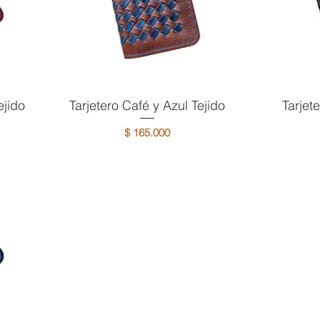
ejido
Tarjetero Café y Azul Tejido
Vista rápida
Tarjet
V
Precio
$ 165.000