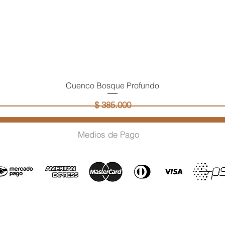
Cuenco Bosque Profundo
Vista rápida
Precio
$ 385.000
Agregar al carrito
Medios de Pago