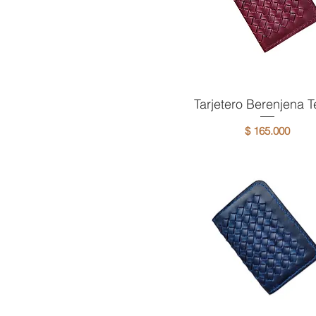
Tarjetero Berenjena T
Vista rápida
Precio
$ 165.000