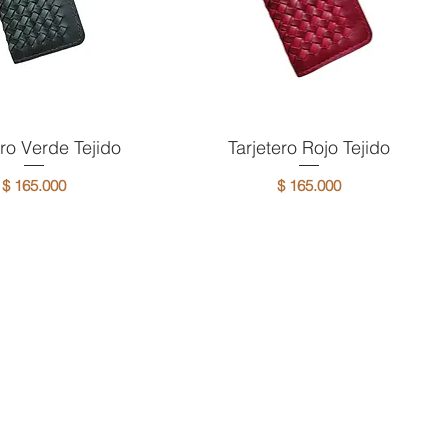
ero Verde Tejido
ista rápida
Tarjetero Rojo Tejido
Vista rápida
Precio
Precio
$ 165.000
$ 165.000