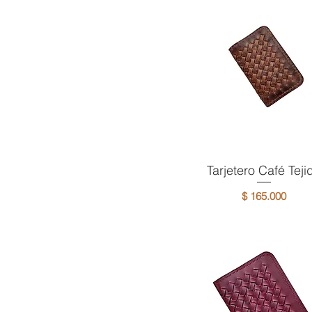
Tarjetero Café Teji
Vista rápida
Precio
$ 165.000