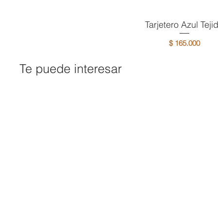
Tarjetero Azul Teji
Vista rápida
Precio
$ 165.000
Te puede interesar