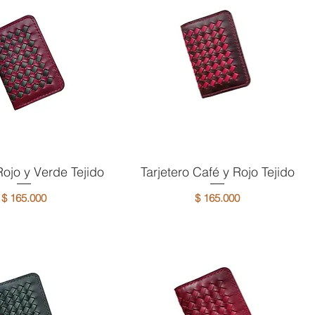
Rojo y Verde Tejido
ista rápida
Tarjetero Café y Rojo Tejido
Vista rápida
Precio
Precio
$ 165.000
$ 165.000