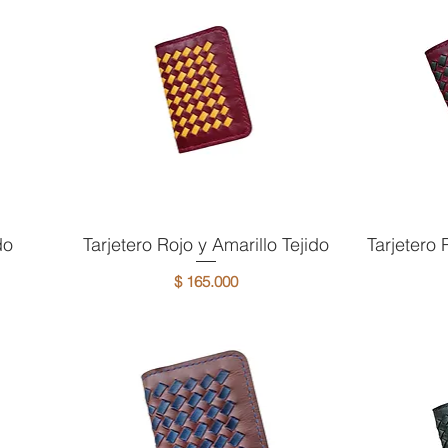
do
Tarjetero Rojo y Amarillo Tejido
Vista rápida
Tarjetero 
V
Precio
$ 165.000