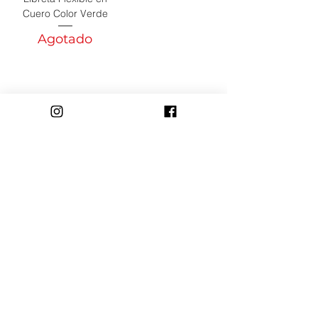
Cuero Color Verde
Agotado
Términos y Condiciones
Políticas de Privacidad
Contacto
Nosotros
Galería
Medios de
Pago