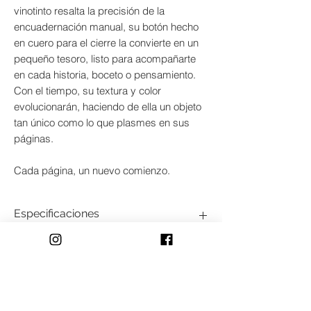
vinotinto resalta la precisión de la
encuadernación manual, su botón hecho
en cuero para el cierre la convierte en un
pequeño tesoro, listo para acompañarte
en cada historia, boceto o pensamiento.
Con el tiempo, su textura y color
evolucionarán, haciendo de ella un objeto
tan único como lo que plasmes en sus
páginas.
Cada página, un nuevo comienzo.
Especificaciones
Descripción:
Libreta flexible en cuero,
100% hecha a mano. Cosida a mano con
hilo encerado, usando técnicas de
encuadernación. Cuenta con un botón
Términos y Condiciones
hecho en cuero y un cordón de polea que